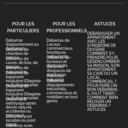
POUR LES
POUR LES
ASTUCES
PARTICULIERS
PROFESSIONNELS
DEBARASSER UN
APPARTEMENT
Débarras
Débarras de
AVEC LES
d’appartement ou
Locaux
SYNDRÔME DE
de maison
commerciaux,
Débarras de
DIOGÈNE
boutiques,
chambre de
COMMENT S’Y
restaurants, ...
service
Débarras de
PRENDRE POUR
Débarras de
bureaux et
DESENCOMBRER
caves, de box, de
d’entrepôts
SA MAISON, SON
garage
Débarras
Débarras de
APPARTEMENT,
d’espaces de
succession
Débarras de
SA CAVE OU UN
stockages
Débarras
logement
LOCAL
industriel
insalubre (Diogène
Débarras
COMMERCIAL ?
ou Syllogomanie)
d’équipements
POUR FAIRE UN
Débarras de
industriels,
BON DEBARRAS,
logement
commerciaux et
IL FAUT TRIER !
insalubre (Diogène
mobiliers en tout
COMMENT BIEN
ou Syllogomanie)
Débarras &
genre
REUSSIR UN
nettoyage après
DEBARRAS ?
décès naturel,
ASTUCES
accidentel ou
provoqué
Débarras post
location ou post
squat
Débarras avec